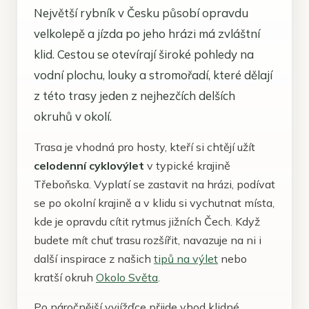
Největší rybník v Česku působí opravdu
velkolepě a jízda po jeho hrázi má zvláštní
klid. Cestou se otevírají široké pohledy na
vodní plochu, louky a stromořadí, které dělají
z této trasy jeden z nejhezčích delších
okruhů v okolí.
Trasa je vhodná pro hosty, kteří si chtějí užít
celodenní cyklovýlet
v typické krajině
Třeboňska. Vyplatí se zastavit na hrázi, podívat
se po okolní krajině a v klidu si vychutnat místa,
kde je opravdu cítit rytmus jižních Čech. Když
budete mít chuť trasu rozšířit, navazuje na ni i
další inspirace z našich
tipů na výlet
nebo
kratší okruh
Okolo Světa
.
Po náročnější vyjížďce přijde vhod klidné