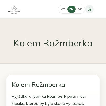
CZ
EN
DE
Kolem Rožmberka
Kolem Rožmberka
Vyjížďka k rybníku
Rožmberk
patří mezi
klasiku, kterou by byla škoda vynechat.