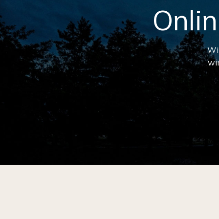
Onli
Wi
wi