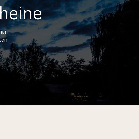
heine
nen
ten