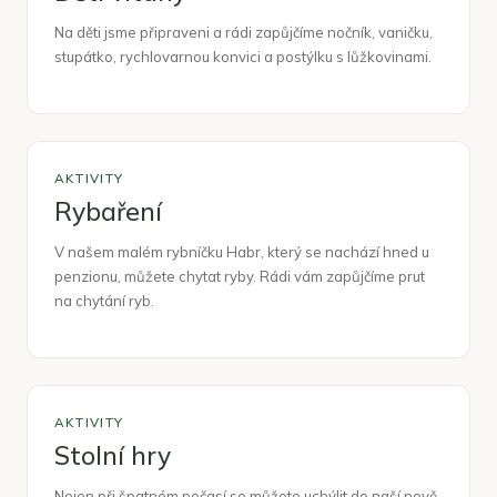
Na děti jsme připraveni a rádi zapůjčíme nočník, vaničku,
stupátko, rychlovarnou konvici a postýlku s lůžkovinami.
AKTIVITY
Rybaření
V našem malém rybníčku Habr, který se nachází hned u
penzionu, můžete chytat ryby. Rádi vám zapůjčíme prut
na chytání ryb.
AKTIVITY
Stolní hry
Nejen při špatném počasí se můžete uchýlit do naší nově