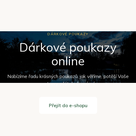
DÁRKOVÉ POUKAZY
Dárkové poukazy
online
Nabízíme řadu krásných poukazů, jak věříme, potěší Vaše
partnery, přátele či známé.
Přejít do e-shopu